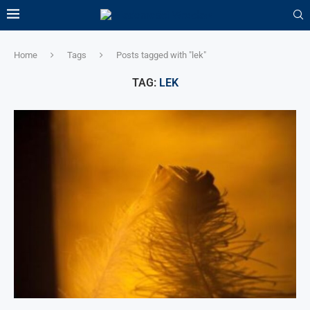
Home
Tags
Posts tagged with "lek"
TAG:
LEK