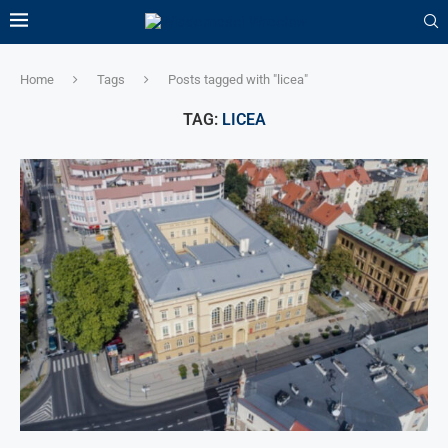
Home
Tags
Posts tagged with "licea"
TAG:
LICEA