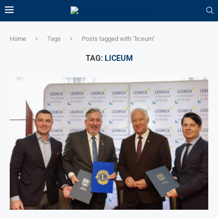
Home
Tags
Posts tagged with "liceum"
TAG:
LICEUM