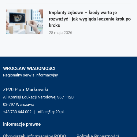
Implanty zębowe – kiedy warto je
rozważyć i jak wygląda leczenie krok po
kroku
28 maja 2026
WROCŁAW WIADOMOŚCI
Regionalny serwis informacyjny
ZP20 Piotr Markowski
Al. Komisji Edukacji Narodowej 36 / 112B
02-797 Warszawa
+48 733 644 002 | office@zp20.pl
Informacje prawne
Obowiązek informacyjny RODO
Polityka Prywatności