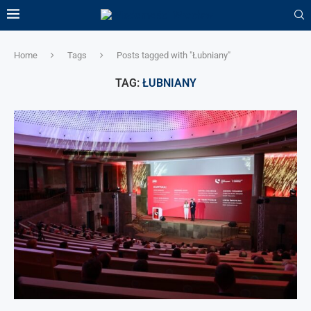
Home
Tags
Posts tagged with "Łubniany"
TAG:
ŁUBNIANY