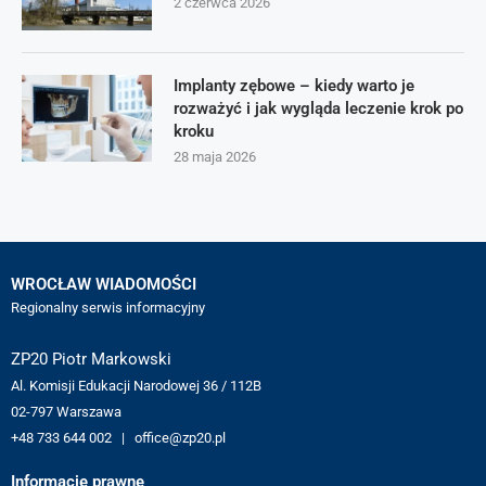
2 czerwca 2026
Implanty zębowe – kiedy warto je
rozważyć i jak wygląda leczenie krok po
kroku
28 maja 2026
WROCŁAW WIADOMOŚCI
Regionalny serwis informacyjny
ZP20 Piotr Markowski
Al. Komisji Edukacji Narodowej 36 / 112B
02-797 Warszawa
+48 733 644 002 | office@zp20.pl
Informacje prawne