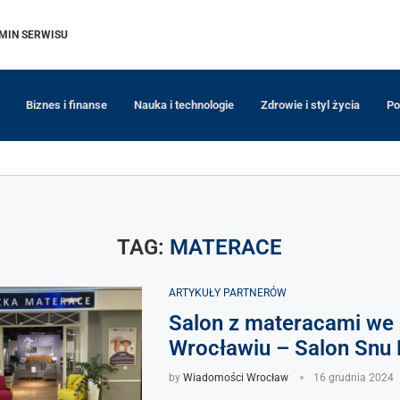
MIN SERWISU
Biznes i finanse
Nauka i technologie
Zdrowie i styl życia
Po
TAG:
MATERACE
ARTYKUŁY PARTNERÓW
Salon z materacami we
Wrocławiu – Salon Snu
by
Wiadomości Wrocław
16 grudnia 2024