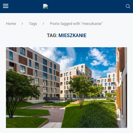
Home
Tags
Posts tagged with "mieszkanie"
TAG:
MIESZKANIE