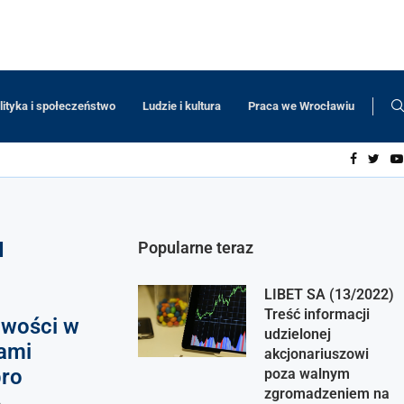
lityka i społeczeństwo
Ludzie i kultura
Praca we Wrocławiu
I
Popularne teraz
LIBET SA (13/2022)
Treść informacji
iwości w
udzielonej
dami
akcjonariuszowi
bro
poza walnym
zgromadzeniem na