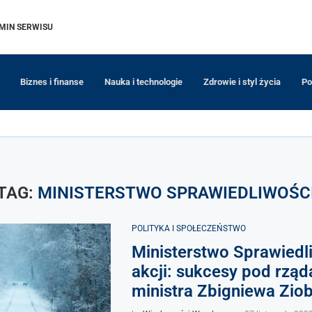
MIN SERWISU
Biznes i finanse
Nauka i technologie
Zdrowie i styl życia
Po
TAG:
MINISTERSTWO SPRAWIEDLIWOŚC
POLITYKA I SPOŁECZEŃSTWO
Ministerstwo Sprawiedl
akcji: sukcesy pod rzą
ministra Zbigniewa Zio