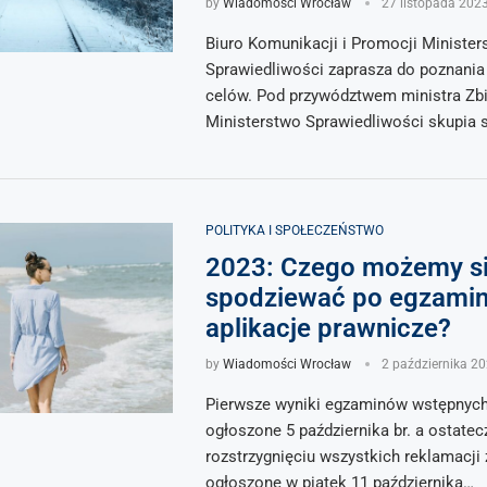
by
Wiadomości Wrocław
27 listopada 202
Biuro Komunikacji i Promocji Minister
Sprawiedliwości zaprasza do poznania r
celów. Pod przywództwem ministra Zbi
Ministerstwo Sprawiedliwości skupia 
POLITYKA I SPOŁECZEŃSTWO
2023: Czego możemy s
spodziewać po egzamin
aplikacje prawnicze?
by
Wiadomości Wrocław
2 października 2
Pierwsze wyniki egzaminów wstępnych
ogłoszone 5 października br. a ostatec
rozstrzygnięciu wszystkich reklamacji
ogłoszone w piątek 11 października…