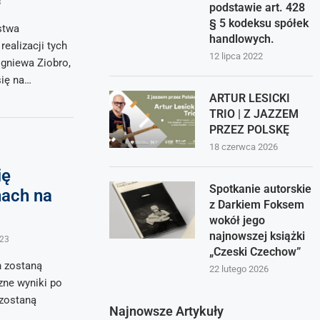
3
podstawie art. 428
§ 5 kodeksu spółek
stwa
handlowych.
ealizacji tych
12 lipca 2022
gniewa Ziobro,
się na…
ARTUR LESICKI
TRIO | Z JAZZEM
PRZEZ POLSKĘ
18 czerwca 2026
ię
Spotkanie autorskie
ach na
z Darkiem Foksem
wokół jego
najnowszej książki
023
„Czeski Czechow”
 zostaną
22 lutego 2026
zne wyniki po
 zostaną
Najnowsze Artykuły