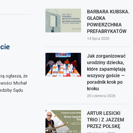
BARBARA KUBSKA.
GŁADKA
POWIERZCHNIA
PREFABRYKATÓW
14 lipca 2026
cie
Jak zorganizować
urodziny dziecka,
które zapamiętają
wszyscy goście —
ią ogłasza, że
poradnik krok po
liwości Michał
kroku
edziby Sądu
25 czerwca 2026
ARTUR LESICKI
TRIO | Z JAZZEM
PRZEZ POLSKĘ