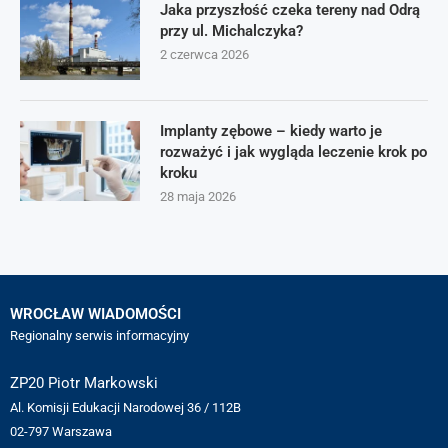
Jaka przyszłość czeka tereny nad Odrą
przy ul. Michalczyka?
2 czerwca 2026
Implanty zębowe – kiedy warto je
rozważyć i jak wygląda leczenie krok po
kroku
28 maja 2026
WROCŁAW WIADOMOŚCI
Regionalny serwis informacyjny
ZP20 Piotr Markowski
Al. Komisji Edukacji Narodowej 36 / 112B
02-797 Warszawa