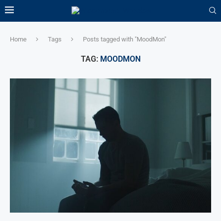
Home
Tags
Posts tagged with "MoodMon"
TAG:
MOODMON