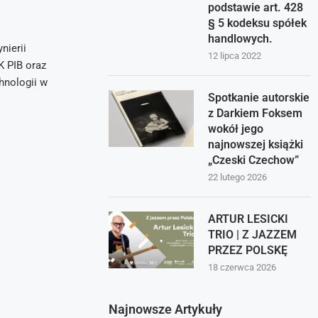
podstawie art. 428
§ 5 kodeksu spółek
handlowych.
nierii
12 lipca 2022
K PIB oraz
hnologii w
Spotkanie autorskie
z Darkiem Foksem
wokół jego
najnowszej książki
„Czeski Czechow”
22 lutego 2026
ARTUR LESICKI
TRIO | Z JAZZEM
PRZEZ POLSKĘ
18 czerwca 2026
Najnowsze Artykuły