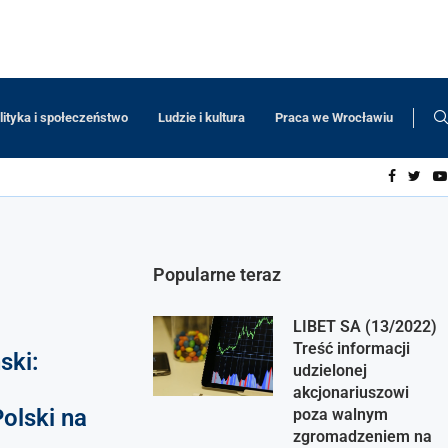
lityka i społeczeństwo
Ludzie i kultura
Praca we Wrocławiu
Popularne teraz
LIBET SA (13/2022)
Treść informacji
ski:
udzielonej
akcjonariuszowi
Polski na
poza walnym
zgromadzeniem na