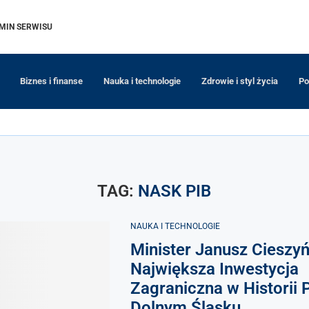
MIN SERWISU
Biznes i finanse
Nauka i technologie
Zdrowie i styl życia
Po
TAG:
NASK PIB
NAUKA I TECHNOLOGIE
Minister Janusz Cieszyń
Największa Inwestycja
Zagraniczna w Historii 
Dolnym Śląsku