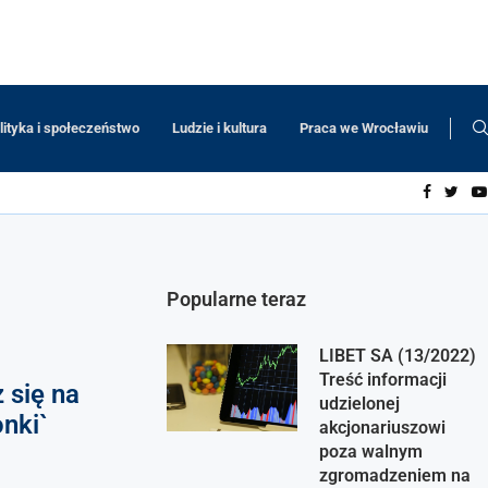
lityka i społeczeństwo
Ludzie i kultura
Praca we Wrocławiu
Popularne teraz
LIBET SA (13/2022)
Treść informacji
 się na
udzielonej
nki`
akcjonariuszowi
poza walnym
zgromadzeniem na