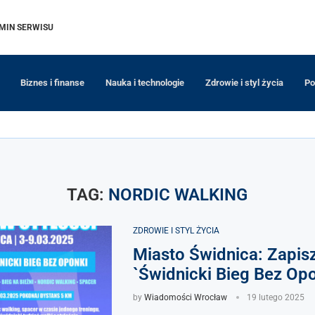
MIN SERWISU
Biznes i finanse
Nauka i technologie
Zdrowie i styl życia
Po
TAG:
NORDIC WALKING
ZDROWIE I STYL ŻYCIA
Miasto Świdnica: Zapisz
`Świdnicki Bieg Bez Opo
by
Wiadomości Wrocław
19 lutego 2025