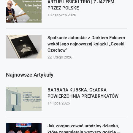
ARTUR LESICKI TRIO | Z JAZZEM
PRZEZ POLSKĘ
18 czerwca 2026
Spotkanie autorskie z Darkiem Foksem
wokół jego najnowszej książki „Czeski
Czechow”
22 lutego 2026
Najnowsze Artykuły
BARBARA KUBSKA. GŁADKA
POWIERZCHNIA PREFABRYKATÓW
14 lipca 2026
Jak zorganizować urodziny dziecka,
które zapamiętają wszyscy goście —