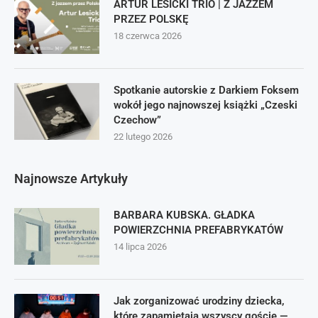
ARTUR LESICKI TRIO | Z JAZZEM
PRZEZ POLSKĘ
18 czerwca 2026
Spotkanie autorskie z Darkiem Foksem
wokół jego najnowszej książki „Czeski
Czechow”
22 lutego 2026
Najnowsze Artykuły
BARBARA KUBSKA. GŁADKA
POWIERZCHNIA PREFABRYKATÓW
14 lipca 2026
Jak zorganizować urodziny dziecka,
które zapamiętają wszyscy goście —