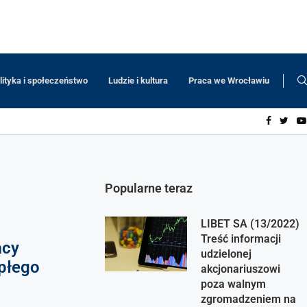
lityka i społeczeństwo
Ludzie i kultura
Praca we Wrocławiu
Popularne teraz
LIBET SA (13/2022)
Treść informacji
acy
udzielonej
epłego
akcjonariuszowi
poza walnym
zgromadzeniem na