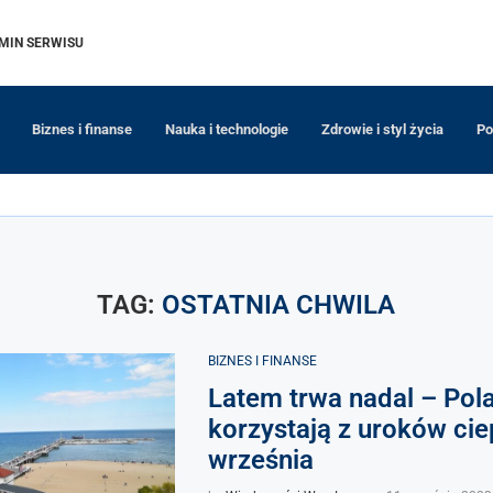
MIN SERWISU
Biznes i finanse
Nauka i technologie
Zdrowie i styl życia
Po
TAG:
OSTATNIA CHWILA
BIZNES I FINANSE
Latem trwa nadal – Pol
korzystają z uroków ci
września