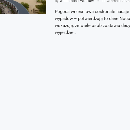
by
Wiadomości Wrocław
11 września 2023
Pogoda wrześniowa doskonale nadaje s
wypadów – potwierdzają to dane Nocow
wskazują, że wiele osób zostawia decy
wyjeździe…