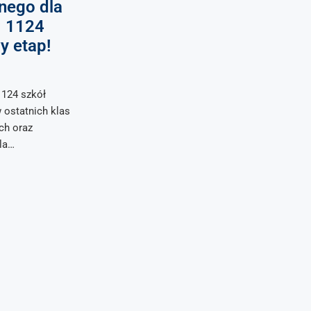
nego dla
: 1124
y etap!
124 szkół
 ostatnich klas
ch oraz
la…