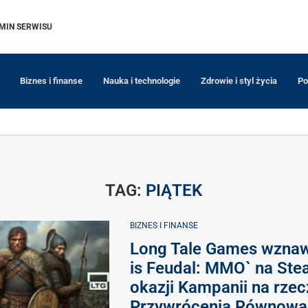
MIN SERWISU
Biznes i finanse
Nauka i technologie
Zdrowie i styl życia
Po
TAG:
PIĄTEK
BIZNES I FINANSE
Long Tale Games wznawi
is Feudal: MMO` na Ste
okazji Kampanii na rzec
Przywrócenia Równowa