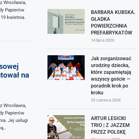
z Wrocławia,
dy Papierów
BARBARA KUBSKA.
19 kwietnia.
GŁADKA
POWIERZCHNIA
PREFABRYKATÓW
14 lipca 2026
Jak zorganizować
esowej
urodziny dziecka,
które zapamiętają
tował na
wszyscy goście —
poradnik krok po
kroku
25 czerwca 2026
z Wrocławia,
dy Papierów
ARTUR LESICKI
a. Jej usługi
TRIO | Z JAZZEM
wą…
PRZEZ POLSKĘ