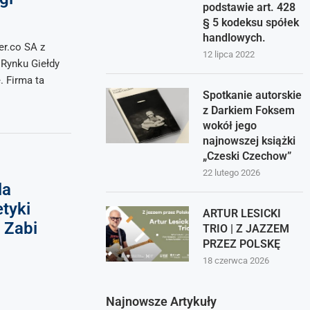
podstawie art. 428
§ 5 kodeksu spółek
handlowych.
er.co SA z
12 lipca 2022
Rynku Giełdy
 Firma ta
Spotkanie autorskie
z Darkiem Foksem
wokół jego
najnowszej książki
„Czeski Czechow”
22 lutego 2026
la
tyki
ARTUR LESICKI
 Zabi
TRIO | Z JAZZEM
PRZEZ POLSKĘ
18 czerwca 2026
Najnowsze Artykuły