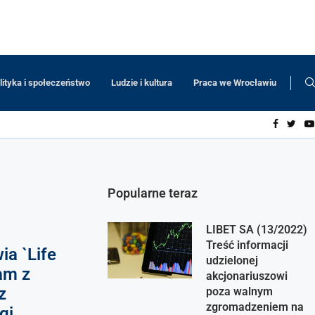
lityka i społeczeństwo
Ludzie i kultura
Praca we Wrocławiu
Popularne teraz
LIBET SA (13/2022)
Treść informacji
a `Life
udzielonej
am z
akcjonariuszowi
z
poza walnym
zgromadzeniem na
gi