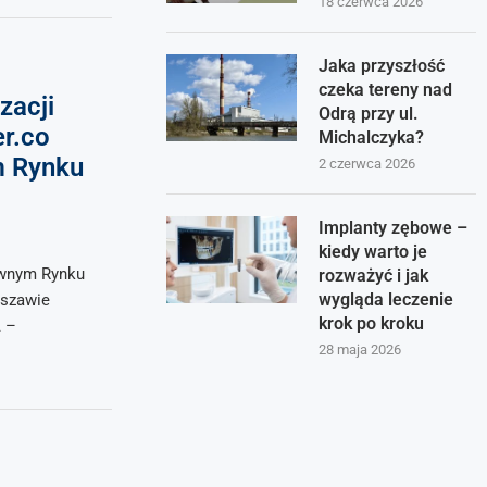
18 czerwca 2026
Jaka przyszłość
czeka tereny nad
zacji
Odrą przy ul.
r.co
Michalczyka?
m Rynku
2 czerwca 2026
Implanty zębowe –
kiedy warto je
łównym Rynku
rozważyć i jak
wygląda leczenie
rszawie
krok po kroku
A –
28 maja 2026