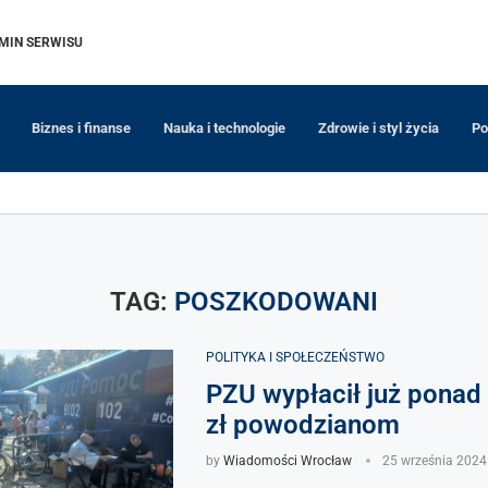
MIN SERWISU
Biznes i finanse
Nauka i technologie
Zdrowie i styl życia
Po
TAG:
POSZKODOWANI
POLITYKA I SPOŁECZEŃSTWO
PZU wypłacił już ponad
zł powodzianom
by
Wiadomości Wrocław
25 września 2024