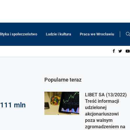
lityka i społeczeństwo
Ludzie i kultura
Praca we Wrocławiu
Popularne teraz
LIBET SA (13/2022)
Treść informacji
 111 mln
udzielonej
akcjonariuszowi
poza walnym
zgromadzeniem na