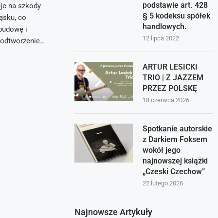
podstawie art. 428
uje na szkody
§ 5 kodeksu spółek
ąsku, co
handlowych.
budowę i
12 lipca 2022
 odtworzenie…
ARTUR LESICKI
TRIO | Z JAZZEM
PRZEZ POLSKĘ
18 czerwca 2026
Spotkanie autorskie
z Darkiem Foksem
wokół jego
najnowszej książki
„Czeski Czechow”
22 lutego 2026
Najnowsze Artykuły