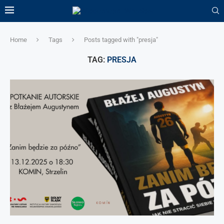
Home
Tags
Posts tagged with "presja"
TAG:
PRESJA