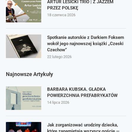
ARTUR LESICKI TRIO | Z JAZZEM
PRZEZ POLSKĘ
18 czerwca 2026
Spotkanie autorskie z Darkiem Foksem
wokół jego najnowszej książki „Czeski
Czechow”
22 lutego 2026
Najnowsze Artykuły
BARBARA KUBSKA. GŁADKA
POWIERZCHNIA PREFABRYKATÓW
14 lipca 2026
Jak zorganizować urodziny dziecka,
które zapamiętają wszyscy goście —