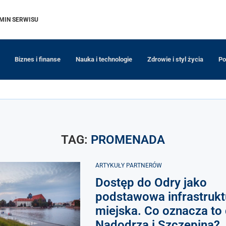
MIN SERWISU
Biznes i finanse
Nauka i technologie
Zdrowie i styl życia
Po
TAG:
PROMENADA
ARTYKUŁY PARTNERÓW
Dostęp do Odry jako
podstawowa infrastrukt
miejska. Co oznacza to 
Nadodrza i Szczepina?