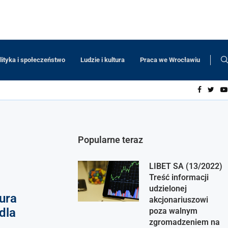
lityka i społeczeństwo
Ludzie i kultura
Praca we Wrocławiu
Popularne teraz
LIBET SA (13/2022)
Treść informacji
udzielonej
ura
akcjonariuszowi
dla
poza walnym
zgromadzeniem na