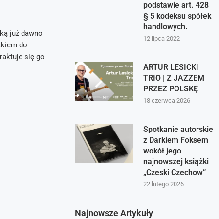
podstawie art. 428
§ 5 kodeksu spółek
handlowych.
eką już dawno
12 lipca 2022
tkiem do
raktuje się go
ARTUR LESICKI
TRIO | Z JAZZEM
PRZEZ POLSKĘ
18 czerwca 2026
Spotkanie autorskie
z Darkiem Foksem
wokół jego
najnowszej książki
„Czeski Czechow”
22 lutego 2026
Najnowsze Artykuły