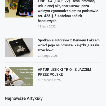
LIBET SA (13/2022) Treść informacji
udzielonej akcjonariuszowi poza
walnym zgromadzeniem na podstawie
art. 428 § 5 kodeksu spółek
handlowych.
12 lipca 2022
Spotkanie autorskie z Darkiem Foksem
wokół jego najnowszej książki „Czeski
Czechow”
22 lutego 2026
ARTUR LESICKI TRIO | Z JAZZEM
PRZEZ POLSKĘ
18 czerwca 2026
Najnowsze Artykuły