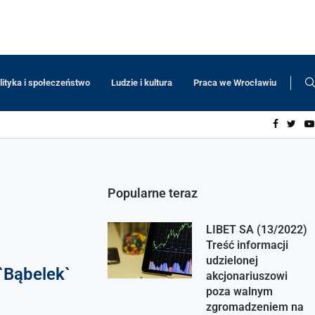
lityka i społeczeństwo
Ludzie i kultura
Praca we Wrocławiu
Popularne teraz
LIBET SA (13/2022)
Treść informacji
udzielonej
`Bąbelek`
akcjonariuszowi
poza walnym
zgromadzeniem na