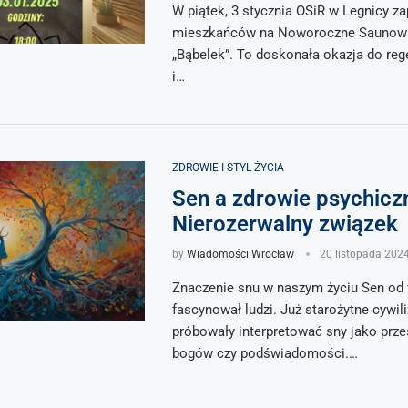
W piątek, 3 stycznia OSiR w Legnicy z
mieszkańców na Noworoczne Saunowa
„Bąbelek”. To doskonała okazja do rege
i…
ZDROWIE I STYL ŻYCIA
Sen a zdrowie psychicz
Nierozerwalny związek
by
Wiadomości Wrocław
20 listopada 202
Znaczenie snu w naszym życiu Sen od
fascynował ludzi. Już starożytne cywil
próbowały interpretować sny jako prze
bogów czy podświadomości.…