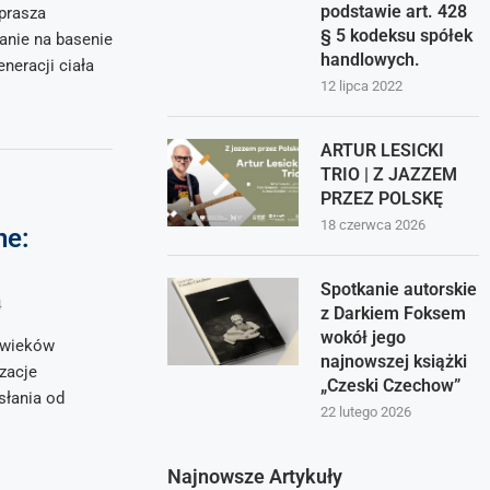
podstawie art. 428
aprasza
§ 5 kodeksu spółek
nie na basenie
handlowych.
neracji ciała
12 lipca 2022
ARTUR LESICKI
TRIO | Z JAZZEM
PRZEZ POLSKĘ
18 czerwca 2026
ne:
Spotkanie autorskie
4
z Darkiem Foksem
wokół jego
 wieków
najnowszej książki
izacje
„Czeski Czechow”
słania od
22 lutego 2026
Najnowsze Artykuły