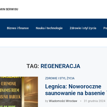
MIN SERWISU
Biznes i finanse
Nauka i technologie
Zdrowie i styl życia
Po
TAG:
REGENERACJA
ZDROWIE I STYL ŻYCIA
Legnica: Noworoczne
saunowanie na basenie 
by
Wiadomości Wrocław
31 grudnia 2024