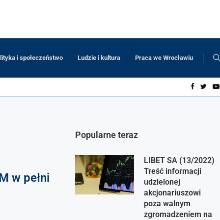
lityka i społeczeństwo
Ludzie i kultura
Praca we Wrocławiu
Popularne teraz
LIBET SA (13/2022)
Treść informacji
M w pełni
udzielonej
akcjonariuszowi
poza walnym
zgromadzeniem na