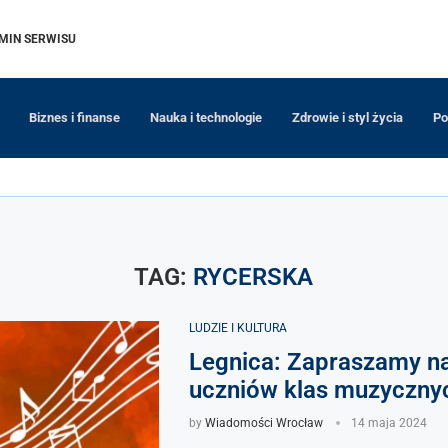
MIN SERWISU
Biznes i finanse
Nauka i technologie
Zdrowie i styl życia
Po
TAG:
RYCERSKA
LUDZIE I KULTURA
Legnica: Zapraszamy n
uczniów klas muzyczny
by
Wiadomości Wrocław
14 maja 2024