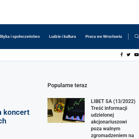
lityka i społeczeństwo
Ludzie i kultura
Praca we Wrocławiu
Popularne teraz
LIBET SA (13/2022)
Treść informacji
a koncert
udzielonej
ch
akcjonariuszowi
poza walnym
zgromadzeniem na