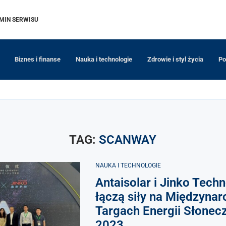
MIN SERWISU
Biznes i finanse
Nauka i technologie
Zdrowie i styl życia
Po
TAG:
SCANWAY
NAUKA I TECHNOLOGIE
Antaisolar i Jinko Tech
łączą siły na Międzyna
Targach Energii Słonec
2023