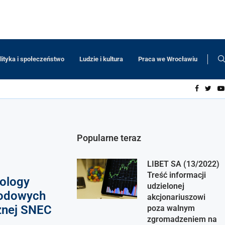
lityka i społeczeństwo
Ludzie i kultura
Praca we Wrocławiu
Popularne teraz
LIBET SA (13/2022)
Treść informacji
nology
udzielonej
rodowych
akcjonariuszowi
znej SNEC
poza walnym
zgromadzeniem na