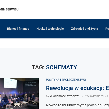
MIN SERWISU
Biznes i finanse
Nauka i technologie
Zdrowie i styl życia
Po
TAG:
SCHEMATY
POLITYKA I SPOŁECZEŃSTWO
Rewolucja w edukacji: 
by
Wiadomości Wrocław
25 kwietnia 2023
Nowocześni uniwersytet powinien ucz