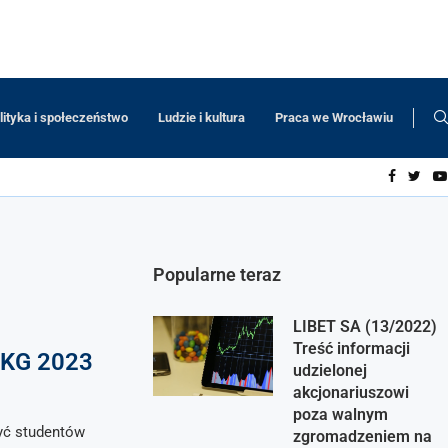
lityka i społeczeństwo
Ludzie i kultura
Praca we Wrocławiu
Popularne teraz
LIBET SA (13/2022)
Treść informacji
EKG 2023
udzielonej
akcjonariuszowi
poza walnym
yć studentów
zgromadzeniem na