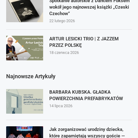
Spotkanie autorskie z Darkiem Foksem
wokół jego najnowszej książki „Czeski
Czechow”
22 lutego 2026
ARTUR LESICKI TRIO | Z JAZZEM
PRZEZ POLSKĘ
18 czerwca 2026
Najnowsze Artykuły
BARBARA KUBSKA. GŁADKA
POWIERZCHNIA PREFABRYKATÓW
14 lipca 2026
Jak zorganizować urodziny dziecka,
które zapamiętają wszyscy goście —