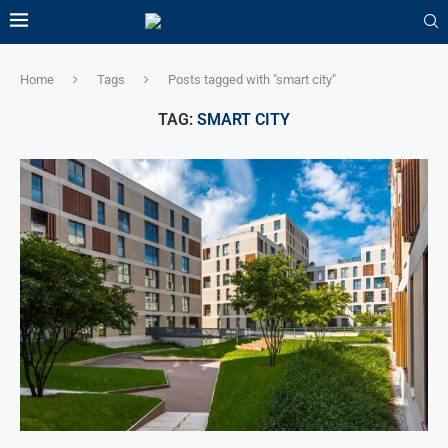
Home
Tags
Posts tagged with "smart city"
TAG:
SMART CITY