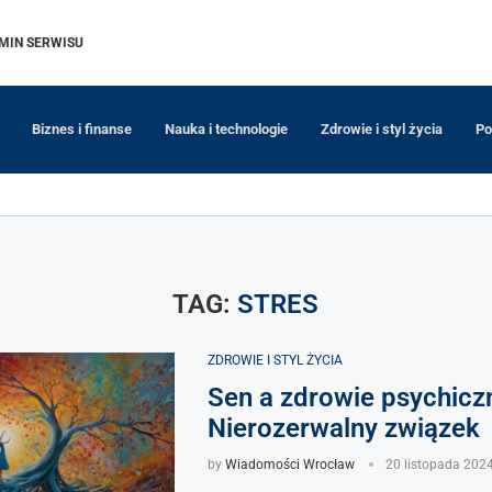
MIN SERWISU
Biznes i finanse
Nauka i technologie
Zdrowie i styl życia
Po
TAG:
STRES
ZDROWIE I STYL ŻYCIA
Sen a zdrowie psychicz
Nierozerwalny związek
by
Wiadomości Wrocław
20 listopada 202