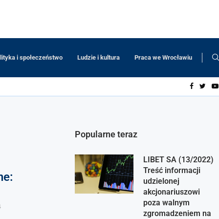
lityka i społeczeństwo
Ludzie i kultura
Praca we Wrocławiu
Popularne teraz
LIBET SA (13/2022)
Treść informacji
ne:
udzielonej
akcjonariuszowi
poza walnym
4
zgromadzeniem na