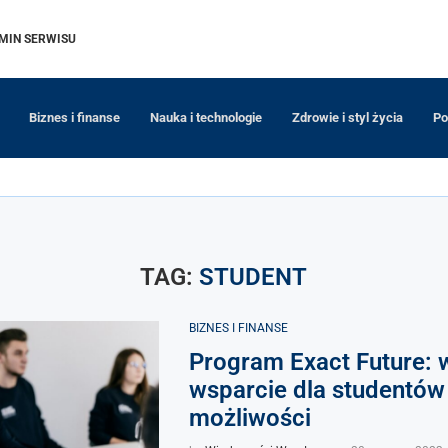
MIN SERWISU
Biznes i finanse
Nauka i technologie
Zdrowie i styl życia
Po
TAG:
STUDENT
BIZNES I FINANSE
Program Exact Future: 
wsparcie dla studentów
możliwości