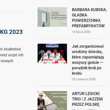
BARBARA KUBSKA.
GŁADKA
POWIERZCHNIA
PREFABRYKATÓW
EKG 2023
14 lipca 2026
Jak zorganizować
yć studentów
urodziny dziecka,
wnież uczyć ich
które zapamiętają
a nowych
wszyscy goście —
poradnik krok po
kroku
25 czerwca 2026
ARTUR LESICKI
TRIO | Z JAZZEM
PRZEZ POLSKĘ