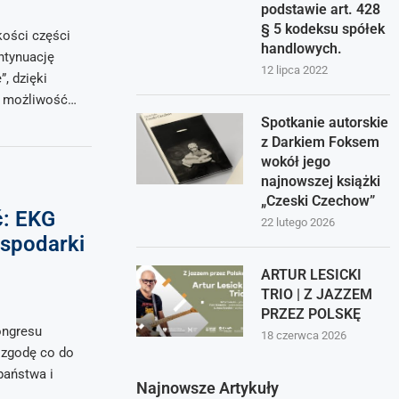
podstawie art. 428
§ 5 kodeksu spółek
kości części
handlowych.
ntynuację
12 lipca 2022
, dzięki
o możliwość…
Spotkanie autorskie
z Darkiem Foksem
wokół jego
najnowszej książki
„Czeski Czechow”
ć: EKG
22 lutego 2026
spodarki
ARTUR LESICKI
TRIO | Z JAZZEM
PRZEZ POLSKĘ
ongresu
18 czerwca 2026
 zgodę co do
państwa i
Najnowsze Artykuły