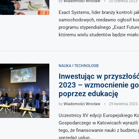
by
Wiadomości Wrocław
20 czerwca 2023
Exact Systems, lider branży kontroli ja
samochodowych, niedawno ogłosił ko
programu stypendialnego „Exact Future”
któremu wielu studentów będzie miał
NAUKA I TECHNOLOGIE
Inwestując w przyszłoś
2023 – wzmocnienie go
poprzez edukację
by
Wiadomości Wrocław
29 kwietnia 2023
Uczestnicy XV edycji Europejskiego K
Gospodarczego w Katowicach wyrazili
tego, że finansowanie nauki z budżetu 
sprzedaż usług…