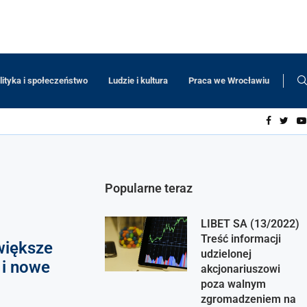
lityka i społeczeństwo
Ludzie i kultura
Praca we Wrocławiu
Popularne teraz
LIBET SA (13/2022)
Treść informacji
większe
udzielonej
 i nowe
akcjonariuszowi
poza walnym
zgromadzeniem na