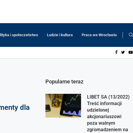
lityka i społeczeństwo
Ludzie i kultura
Praca we Wrocławiu
Popularne teraz
LIBET SA (13/2022)
Treść informacji
menty dla
udzielonej
akcjonariuszowi
poza walnym
zgromadzeniem na