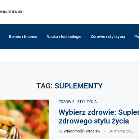
MIN SERWISU
Biznes i finanse
Nauka i technologie
Zdrowie i styl życia
Po
TAG:
SUPLEMENTY
ZDROWIE I STYL ŻYCIA
Wybierz zdrowie: Suple
zdrowego stylu życia
by
Wiadomości Wrocław
30 marca 2023