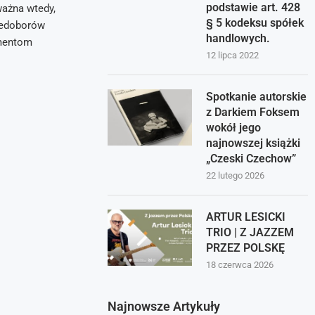
podstawie art. 428
ważna wtedy,
§ 5 kodeksu spółek
niedoborów
handlowych.
ementom
12 lipca 2022
Spotkanie autorskie
z Darkiem Foksem
wokół jego
najnowszej książki
„Czeski Czechow”
22 lutego 2026
ARTUR LESICKI
TRIO | Z JAZZEM
PRZEZ POLSKĘ
18 czerwca 2026
Najnowsze Artykuły