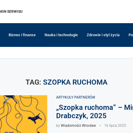
MIN SERWISU
Biznes i finanse
Nauka i technologie
Zdrowie i styl życia
Po
TAG:
SZOPKA RUCHOMA
ARTYKUŁY PARTNERÓW
„Szopka ruchoma” – Mi
Drabczyk, 2025
by
Wiadomości Wrocław
16 lipca 2025