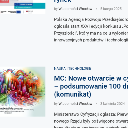
by
Wiadomości Wrocław
5 lutego 2025
Polska Agencja Rozwoju Przedsiębior
ogłosiła start XXVI edycji konkursu „P
Przyszłości”, który ma na celu wyłonie
innowacyjnych produktów i technologi
NAUKA I TECHNOLOGIE
MC: Nowe otwarcie w cy
– podsumowanie 100 d
(komunikat)
by
Wiadomości Wrocław
3 kwietnia 2024
Ministerstwo Cyfryzacji ogłasza: Pierw
nowego Rządu były poświęcone otwar