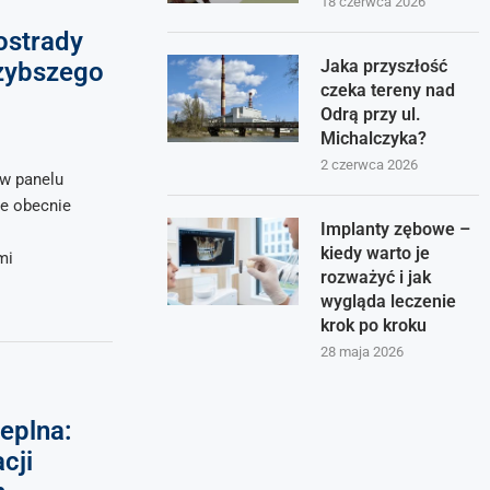
18 czerwca 2026
ostrady
Jaka przyszłość
zybszego
czeka tereny nad
Odrą przy ul.
Michalczyka?
2 czerwca 2026
w panelu
że obecnie
Implanty zębowe –
kiedy warto je
mi
rozważyć i jak
wygląda leczenie
krok po kroku
28 maja 2026
ieplna:
cji