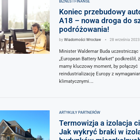
BIZNES I FINANSE
Koniec przebudowy aut
A18 – nowa droga do s
podróżowania!
by
Wiadomości Wrocław
28 września 2023
Minister Waldemar Buda uczestnicząc 
„European Battery Market” podkreślił, 
mamy kluczowy moment, by połączyć
reindustrializację Europy z wymagania
klimatycznymi.…
ARTYKUŁY PARTNERÓW
Termowizja a izolacja c
Jak wykryć braki w izola