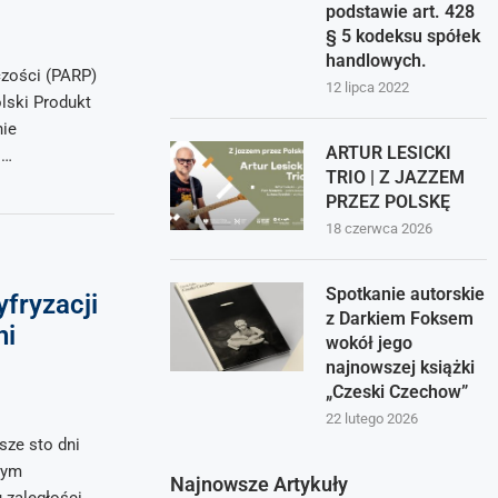
podstawie art. 428
§ 5 kodeksu spółek
handlowych.
czości (PARP)
12 lipca 2022
olski Produkt
nie
ARTUR LESICKI
i…
TRIO | Z JAZZEM
PRZEZ POLSKĘ
18 czerwca 2026
Spotkanie autorskie
fryzacji
z Darkiem Foksem
ni
wokół jego
najnowszej książki
„Czeski Czechow”
22 lutego 2026
sze sto dni
tym
Najnowsze Artykuły