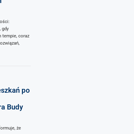
h
ości:
 gdy
 tempie, coraz
ozwiązań,
eszkań po
ra Budy
formuje, że