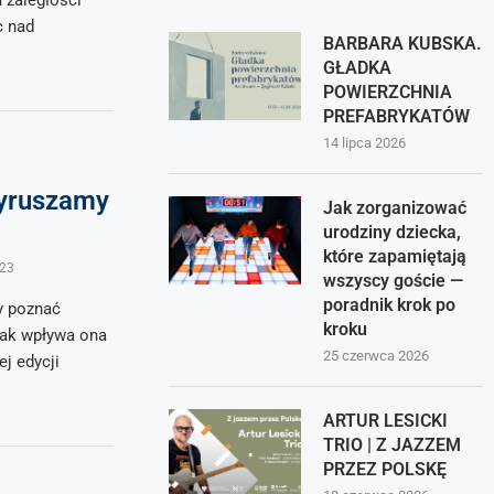
 zaległości
c nad
BARBARA KUBSKA.
GŁADKA
POWIERZCHNIA
PREFABRYKATÓW
14 lipca 2026
Wyruszamy
Jak zorganizować
urodziny dziecka,
które zapamiętają
023
wszyscy goście —
poradnik krok po
by poznać
kroku
 jak wpływa ona
25 czerwca 2026
j edycji
ARTUR LESICKI
TRIO | Z JAZZEM
PRZEZ POLSKĘ