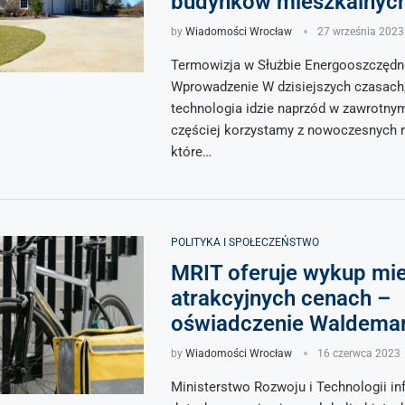
budynków mieszkalnyc
by
Wiadomości Wrocław
27 września 2023
Termowizja w Służbie Energooszczędn
Wprowadzenie W dzisiejszych czasach,
technologia idzie naprzód w zawrotnym
częściej korzystamy z nowoczesnych r
które…
POLITYKA I SPOŁECZEŃSTWO
MRIT oferuje wykup mi
atrakcyjnych cenach –
oświadczenie Waldema
by
Wiadomości Wrocław
16 czerwca 2023
Ministerstwo Rozwoju i Technologii in