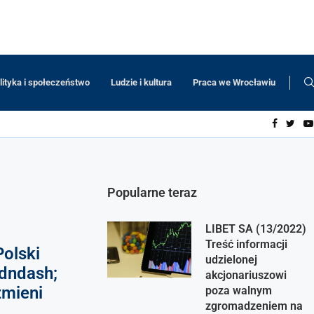
lityka i społeczeństwo
Ludzie i kultura
Praca we Wrocławiu
Popularne teraz
LIBET SA (13/2022)
Treść informacji
Polski
udzielonej
ndndash;
akcjonariuszowi
zmieni
poza walnym
zgromadzeniem na