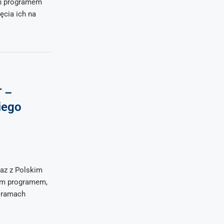
ch programem
ęcia ich na
 –
iego
raz z Polskim
ym programem,
 ramach