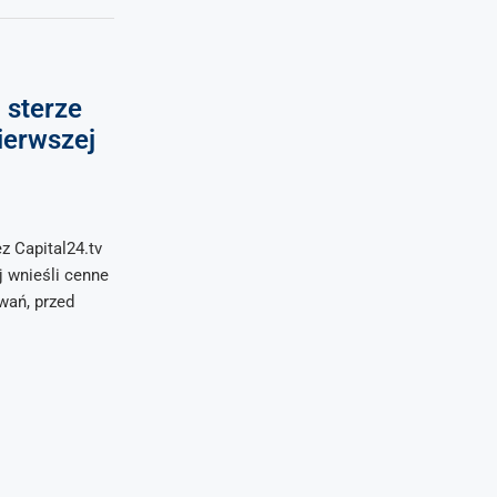
 sterze
ierwszej
z Capital24.tv
j wnieśli cenne
wań, przed