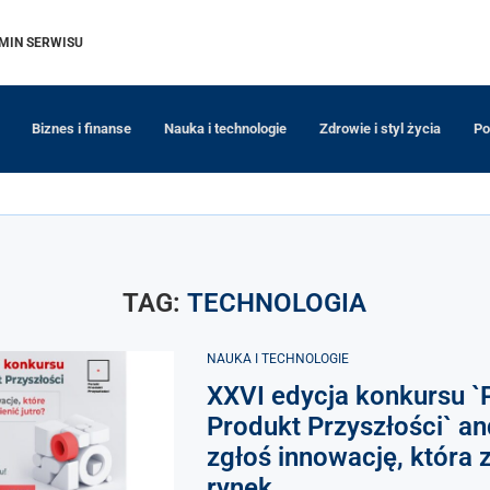
MIN SERWISU
Biznes i finanse
Nauka i technologie
Zdrowie i styl życia
Po
TAG:
TECHNOLOGIA
NAUKA I TECHNOLOGIE
XXVI edycja konkursu `
Produkt Przyszłości` a
zgłoś innowację, która 
rynek