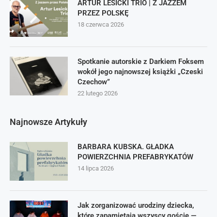
ARTUR LESICKI TRIO | Z JAZZEM
PRZEZ POLSKĘ
18 czerwca 2026
Spotkanie autorskie z Darkiem Foksem
wokół jego najnowszej książki „Czeski
Czechow”
22 lutego 2026
Najnowsze Artykuły
BARBARA KUBSKA. GŁADKA
POWIERZCHNIA PREFABRYKATÓW
14 lipca 2026
Jak zorganizować urodziny dziecka,
które zapamiętają wszyscy goście —