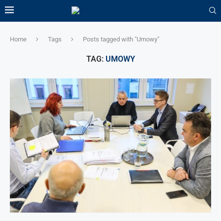
Home
Tags
Posts tagged with "Umowy"
TAG:
UMOWY