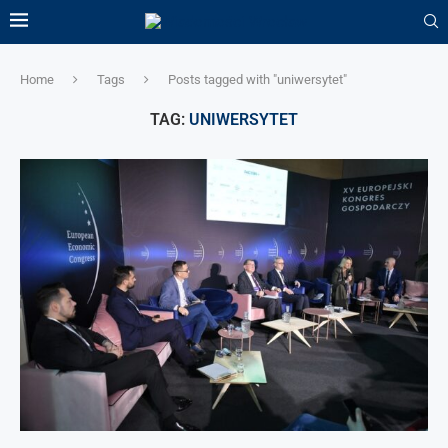
Home
Tags
Posts tagged with "uniwersytet"
TAG:
UNIWERSYTET