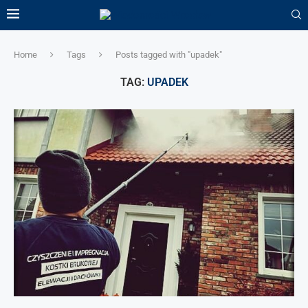
Home
Tags
Posts tagged with "upadek"
TAG:
UPADEK