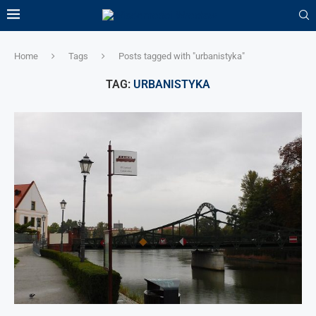
Home
Tags
Posts tagged with "urbanistyka"
TAG:
URBANISTYKA