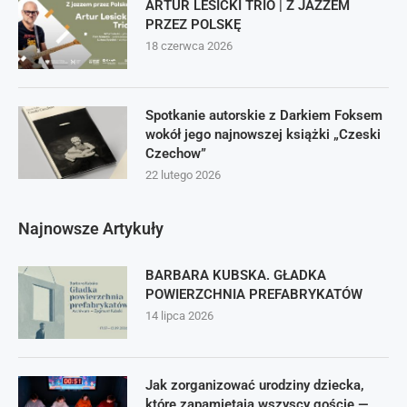
ARTUR LESICKI TRIO | Z JAZZEM
PRZEZ POLSKĘ
18 czerwca 2026
Spotkanie autorskie z Darkiem Foksem
wokół jego najnowszej książki „Czeski
Czechow”
22 lutego 2026
Najnowsze Artykuły
BARBARA KUBSKA. GŁADKA
POWIERZCHNIA PREFABRYKATÓW
14 lipca 2026
Jak zorganizować urodziny dziecka,
które zapamiętają wszyscy goście —