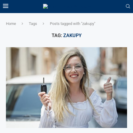
Home
Tags
Posts tagged with "zakupy"
TAG:
ZAKUPY