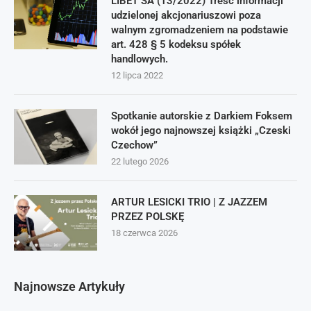
LIBET SA (13/2022) Treść informacji
udzielonej akcjonariuszowi poza
walnym zgromadzeniem na podstawie
art. 428 § 5 kodeksu spółek
handlowych.
12 lipca 2022
Spotkanie autorskie z Darkiem Foksem
wokół jego najnowszej książki „Czeski
Czechow”
22 lutego 2026
ARTUR LESICKI TRIO | Z JAZZEM
PRZEZ POLSKĘ
18 czerwca 2026
Najnowsze Artykuły