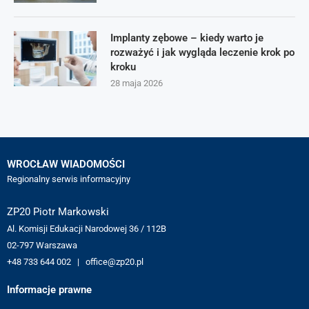
Implanty zębowe – kiedy warto je
rozważyć i jak wygląda leczenie krok po
kroku
28 maja 2026
WROCŁAW WIADOMOŚCI
Regionalny serwis informacyjny
ZP20 Piotr Markowski
Al. Komisji Edukacji Narodowej 36 / 112B
02-797 Warszawa
+48 733 644 002 | office@zp20.pl
Informacje prawne