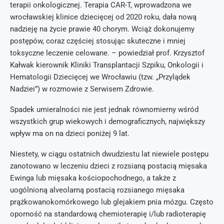
terapii onkologicznej. Terapia CAR-T, wprowadzona we
wrocławskiej klinice dziecięcej od 2020 roku, dała nową
nadzieję na życie prawie 40 chorym. Wciąż dokonujemy
postępów, coraz częściej stosując skuteczne i mniej
toksyczne leczenie celowane. – powiedział prof. Krzysztof
Kałwak kierownik Kliniki Transplantacji Szpiku, Onkologii i
Hematologii Dziecięcej we Wrocławiu (tzw. „Przylądek
Nadziei”) w rozmowie z Serwisem Zdrowie.
Spadek umieralności nie jest jednak równomierny wśród
wszystkich grup wiekowych i demograficznych, największy
wpływ ma on na dzieci poniżej 9 lat.
Niestety, w ciągu ostatnich dwudziestu lat niewiele postępu
zanotowano w leczeniu dzieci z rozsianą postacią mięsaka
Ewinga lub mięsaka kościopochodnego, a także z
uogólnioną alveolarną postacią rozsianego mięsaka
prążkowanokomórkowego lub glejakiem pnia mózgu. Często
oporność na standardową chemioterapię i/lub radioterapię