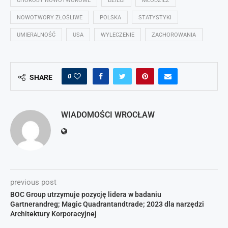
CHOROBY NOWOTWOROWE
DZIECI
MŁODZIEŻ
NOWOTWORY ZŁOŚLIWE
POLSKA
STATYSTYKI
UMIERALNOŚĆ
USA
WYLECZENIE
ZACHOROWANIA
0
SHARE
WIADOMOŚCI WROCŁAW
previous post
BOC Group utrzymuje pozycję lidera w badaniu
Gartnerandreg; Magic Quadrantandtrade; 2023 dla narzędzi
Architektury Korporacyjnej