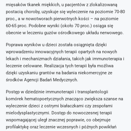
mięsaków tkanek miękkich, u pacjentów z zlokalizowaną
postacią choroby, uzyskuje się wyleczenie na poziomie 70-80
proc., a w nowotworach pierwotnych kości – na poziomie
60-65 proc. Podobne wyniki (około 70 proc.) osiąga się
obecnie w leczeniu guzów ośrodkowego układu nerwowego.
Poprawa wyników u dzieci została osiągnięta dzięki
wprowadzeniu innowacyjnych terapii opartych na nowych
lekach i mechanizmach działania, takich jak immunoterapia i
leczenie celowane. Realizacja tych terapii była możliwa
dzięki uzyskaniu grantów na badania niekomercyjne ze
środków Agencji Badań Medycznych.
Postęp w dziedzinie immunoterapii i transplantologii
komórek hematopoetycznych znacząco zwiększa szanse na
wyleczenie dzieci z ostrymi białaczkami czy zespołami
mielodysplastycznymi. Dostęp do nowoczesnej terapii
wspomagającej uległ znacznej poprawie, co obejmuje
profilaktykę oraz leczenie wczesnych i późnych powikłań