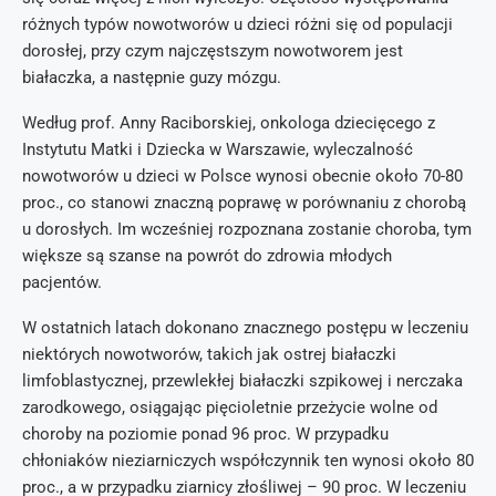
różnych typów nowotworów u dzieci różni się od populacji
dorosłej, przy czym najczęstszym nowotworem jest
białaczka, a następnie guzy mózgu.
Według prof. Anny Raciborskiej, onkologa dziecięcego z
Instytutu Matki i Dziecka w Warszawie, wyleczalność
nowotworów u dzieci w Polsce wynosi obecnie około 70-80
proc., co stanowi znaczną poprawę w porównaniu z chorobą
u dorosłych. Im wcześniej rozpoznana zostanie choroba, tym
większe są szanse na powrót do zdrowia młodych
pacjentów.
W ostatnich latach dokonano znacznego postępu w leczeniu
niektórych nowotworów, takich jak ostrej białaczki
limfoblastycznej, przewlekłej białaczki szpikowej i nerczaka
zarodkowego, osiągając pięcioletnie przeżycie wolne od
choroby na poziomie ponad 96 proc. W przypadku
chłoniaków nieziarniczych współczynnik ten wynosi około 80
proc., a w przypadku ziarnicy złośliwej – 90 proc. W leczeniu