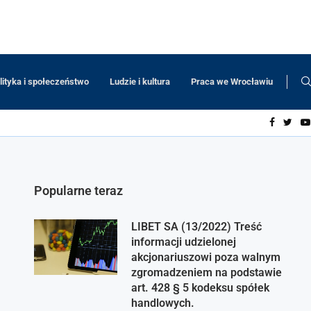
lityka i społeczeństwo
Ludzie i kultura
Praca we Wrocławiu
Popularne teraz
LIBET SA (13/2022) Treść
informacji udzielonej
akcjonariuszowi poza walnym
zgromadzeniem na podstawie
art. 428 § 5 kodeksu spółek
handlowych.