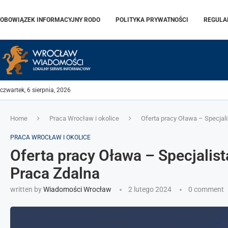
OBOWIĄZEK INFORMACYJNY RODO
POLITYKA PRYWATNOŚCI
REGULA
czwartek, 6 sierpnia, 2026
Home
Praca Wrocław i okolice
Oferta pracy Oława – Specjali
PRACA WROCŁAW I OKOLICE
Oferta pracy Oława – Specjalist
Praca Zdalna
written by
Wiadomości Wrocław
2 lutego 2024
0 comment