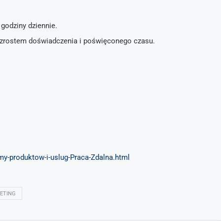
godziny dziennie.
wzrostem doświadczenia i poświęconego czasu.
amy-produktow-i-uslug-Praca-Zdalna.html
ETING