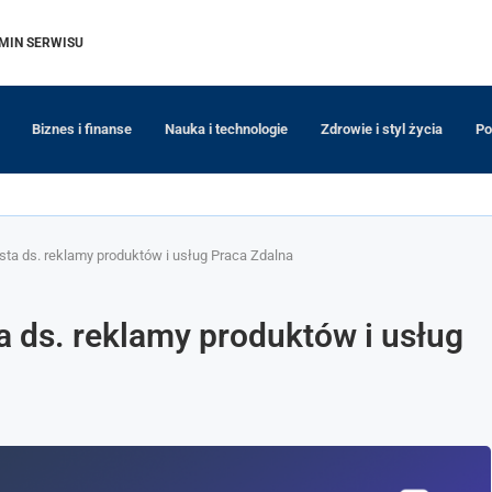
MIN SERWISU
Biznes i finanse
Nauka i technologie
Zdrowie i styl życia
Po
sta ds. reklamy produktów i usług Praca Zdalna
a ds. reklamy produktów i usług