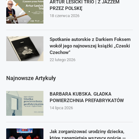
ARTUR LESICKI TRIO | Z JAZZEM
PRZEZ POLSKĘ
18 czerwca 2026
Spotkanie autorskie z Darkiem Foksem
wokół jego najnowszej książki „Czeski
Czechow”
22 lutego 2026
Najnowsze Artykuły
BARBARA KUBSKA. GŁADKA
POWIERZCHNIA PREFABRYKATÓW
14 lipca 2026
Jak zorganizować urodziny dziecka,
które zapamiętają wszyscy goście —