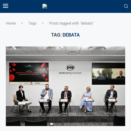
Home
Tags
Posts tagged with "debata"
TAG:
DEBATA