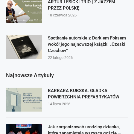
ARTUR LESICKI TRIO | Z JAZZEM
PRZEZ POLSKĘ
18 czerwca 2026
Spotkanie autorskie z Darkiem Foksem
wokół jego najnowszej książki „Czeski
Czechow”
22 lutego 2026
Najnowsze Artykuły
BARBARA KUBSKA. GŁADKA
POWIERZCHNIA PREFABRYKATÓW
14 lipca 2026
Jak zorganizować urodziny dziecka,
które zapamiętają wszyscy goście —