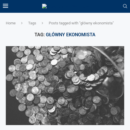
Home
Tags
Posts tagged with "główny ekonomista"
TAG:
GŁÓWNY EKONOMISTA