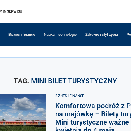
MIN SERWISU
Biznes i finanse
Nauka i technologie
Zdrowie i styl życia
Po
TAG:
MINI BILET TURYSTYCZNY
BIZNES I FINANSE
Komfortowa podróż z 
na majówkę – Bilety tur
Mini turystyczne ważne
kwietnia do 4 maja