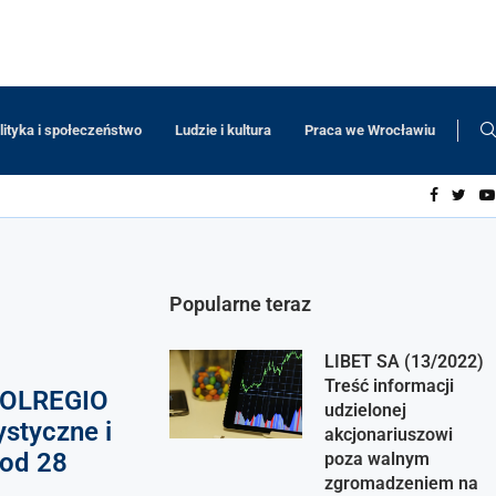
lityka i społeczeństwo
Ludzie i kultura
Praca we Wrocławiu
Popularne teraz
LIBET SA (13/2022)
Treść informacji
POLREGIO
udzielonej
ystyczne i
akcjonariuszowi
 od 28
poza walnym
zgromadzeniem na