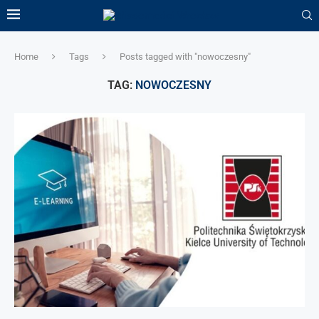
Home
Tags
Posts tagged with "nowoczesny"
TAG:
NOWOCZESNY