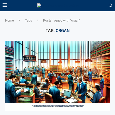
Home
Tags
Posts tagged with "organ"
TAG:
ORGAN