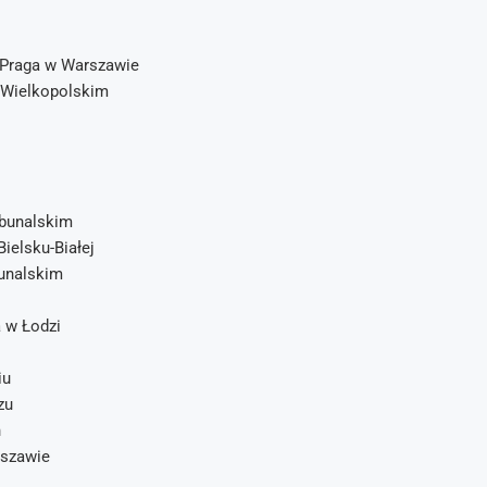
-Praga w Warszawie
 Wielkopolskim
ybunalskim
elsku-Białej
unalskim
 w Łodzi
iu
zu
h
rszawie