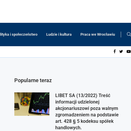
lityka i społeczeństwo
Ludzie i kultura
Praca we Wrocławiu
Popularne teraz
LIBET SA (13/2022) Treść
informacji udzielonej
akcjonariuszowi poza walnym
zgromadzeniem na podstawie
art. 428 § 5 kodeksu spółek
handlowych.