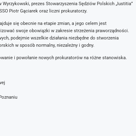
w Wyrzykowski, prezes Stowarzyszenia Sędziów Polskich „Iustitia”
O Piotr Gąciarek oraz liczni prokuratorzy.
jduje się obecnie na etapie zmian, a jego celem jest
alizować swoje obowiązki w zakresie strzeżenia praworządności.
ch, podejmie wszelkie działania niezbędne do stworzenia
kich w sposób normalny, niezależny i godny.
owanie i powołanie nowych prokuratorów na różne stanowiska.
wej
Poznaniu