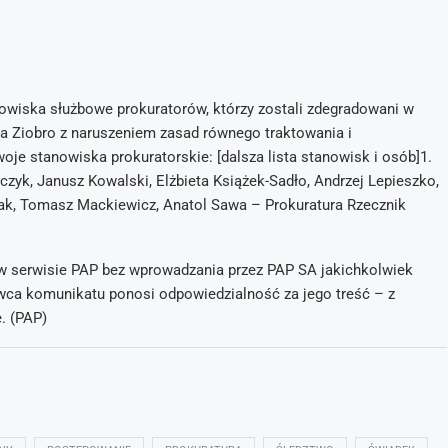
nowiska służbowe prokuratorów, którzy zostali zdegradowani w
a Ziobro z naruszeniem zasad równego traktowania i
je stanowiska prokuratorskie: [dalsza lista stanowisk i osób]1.
czyk, Janusz Kowalski, Elżbieta Książek-Sadło, Andrzej Lepieszko,
iak, Tomasz Mackiewicz, Anatol Sawa – Prokuratura Rzecznik
 w serwisie PAP bez wprowadzania przez PAP SA jakichkolwiek
awca komunikatu ponosi odpowiedzialność za jego treść – z
. (PAP)