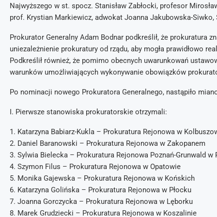
Najwyższego w st. spocz. Stanisław Zabłocki, profesor Mirosła
prof. Krystian Markiewicz, adwokat Joanna Jakubowska-Siwko, SS
Prokurator Generalny Adam Bodnar podkreślił, że prokuratura zna
uniezależnienie prokuratury od rządu, aby mogła prawidłowo re
Podkreślił również, że pomimo obecnych uwarunkowań ustawowy
warunków umożliwiających wykonywanie obowiązków prokurators
Po nominacji nowego Prokuratora Generalnego, nastąpiło mian
I. Pierwsze stanowiska prokuratorskie otrzymali:
1. Katarzyna Babiarz-Kukla – Prokuratura Rejonowa w Kolbuszo
2. Daniel Baranowski – Prokuratura Rejonowa w Zakopanem
3. Sylwia Bielecka – Prokuratura Rejonowa Poznań-Grunwald w 
4. Szymon Filus – Prokuratura Rejonowa w Opatowie
5. Monika Gajewska – Prokuratura Rejonowa w Końskich
6. Katarzyna Golińska – Prokuratura Rejonowa w Płocku
7. Joanna Gorczycka – Prokuratura Rejonowa w Lęborku
8. Marek Grudziecki – Prokuratura Rejonowa w Koszalinie