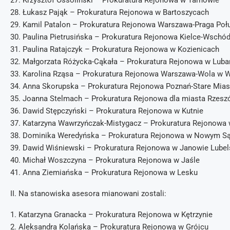
27. Krzysztof Ossoliński – Prokuratura Rejonowa w Tarnowie
28. Łukasz Pająk – Prokuratura Rejonowa w Bartoszycach
29. Kamil Patalon – Prokuratura Rejonowa Warszawa-Praga Poł
30. Paulina Pietrusińska – Prokuratura Rejonowa Kielce-Wschód
31. Paulina Ratajczyk – Prokuratura Rejonowa w Kozienicach
32. Małgorzata Różycka-Cąkała – Prokuratura Rejonowa w Luba
33. Karolina Rząsa – Prokuratura Rejonowa Warszawa-Wola w 
34. Anna Skorupska – Prokuratura Rejonowa Poznań-Stare Mias
35. Joanna Stelmach – Prokuratura Rejonowa dla miasta Rzes
36. Dawid Stępczyński – Prokuratura Rejonowa w Kutnie
37. Katarzyna Wawrzyńczak-Mistygacz – Prokuratura Rejonowa
38. Dominika Weredyńska – Prokuratura Rejonowa w Nowym S
39. Dawid Wiśniewski – Prokuratura Rejonowa w Janowie Lube
40. Michał Woszczyna – Prokuratura Rejonowa w Jaśle
41. Anna Ziemiańska – Prokuratura Rejonowa w Lesku
II. Na stanowiska asesora mianowani zostali:
1. Katarzyna Granacka – Prokuratura Rejonowa w Kętrzynie
2. Aleksandra Kolańska – Prokuratura Rejonowa w Grójcu