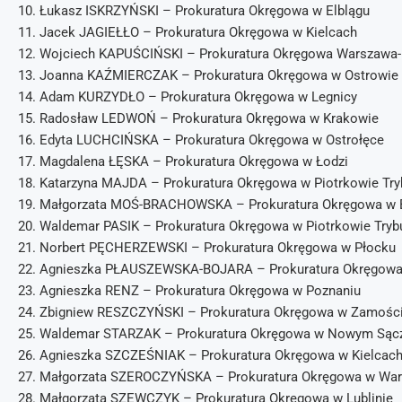
10. Łukasz ISKRZYŃSKI – Prokuratura Okręgowa w Elblągu
11. Jacek JAGIEŁŁO – Prokuratura Okręgowa w Kielcach
12. Wojciech KAPUŚCIŃSKI – Prokuratura Okręgowa Warszawa
13. Joanna KAŹMIERCZAK – Prokuratura Okręgowa w Ostrowie
14. Adam KURZYDŁO – Prokuratura Okręgowa w Legnicy
15. Radosław LEDWOŃ – Prokuratura Okręgowa w Krakowie
16. Edyta LUCHCIŃSKA – Prokuratura Okręgowa w Ostrołęce
17. Magdalena ŁĘSKA – Prokuratura Okręgowa w Łodzi
18. Katarzyna MAJDA – Prokuratura Okręgowa w Piotrkowie Tr
19. Małgorzata MOŚ-BRACHOWSKA – Prokuratura Okręgowa w Bi
20. Waldemar PASIK – Prokuratura Okręgowa w Piotrkowie Tryb
21. Norbert PĘCHERZEWSKI – Prokuratura Okręgowa w Płocku
22. Agnieszka PŁAUSZEWSKA-BOJARA – Prokuratura Okręgowa
23. Agnieszka RENZ – Prokuratura Okręgowa w Poznaniu
24. Zbigniew RESZCZYŃSKI – Prokuratura Okręgowa w Zamośc
25. Waldemar STARZAK – Prokuratura Okręgowa w Nowym Sąc
26. Agnieszka SZCZEŚNIAK – Prokuratura Okręgowa w Kielcac
27. Małgorzata SZEROCZYŃSKA – Prokuratura Okręgowa w Wa
28. Małgorzata SZEWCZYK – Prokuratura Okręgowa w Lublinie