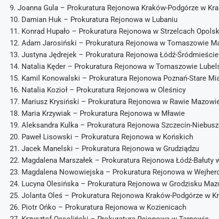
9. Joanna Gula – Prokuratura Rejonowa Kraków-Podgórze w Kr
10. Damian Huk – Prokuratura Rejonowa w Lubaniu
11. Konrad Hupało – Prokuratura Rejonowa w Strzelcach Opolsk
12. Adam Jarosiński – Prokuratura Rejonowa w Tomaszowie 
13. Justyna Jędrejek – Prokuratura Rejonowa Łódź-Śródmieście
14. Natalia Kęder – Prokuratura Rejonowa w Tomaszowie Lubel
15. Kamil Konowalski – Prokuratura Rejonowa Poznań-Stare Mi
16. Natalia Kozioł – Prokuratura Rejonowa w Oleśnicy
17. Mariusz Krysiński – Prokuratura Rejonowa w Rawie Mazowie
18. Maria Krzywiak – Prokuratura Rejonowa w Mławie
19. Aleksandra Kulka – Prokuratura Rejonowa Szczecin-Niebus
20. Paweł Lisowski – Prokuratura Rejonowa w Końskich
21. Jacek Manelski – Prokuratura Rejonowa w Grudziądzu
22. Magdalena Marszałek – Prokuratura Rejonowa Łódź-Bałuty 
23. Magdalena Nowowiejska – Prokuratura Rejonowa w Wejher
24. Lucyna Olesińska – Prokuratura Rejonowa w Grodzisku Ma
25. Jolanta Oleś – Prokuratura Rejonowa Kraków-Podgórze w K
26. Piotr Ońko – Prokuratura Rejonowa w Kozienicach