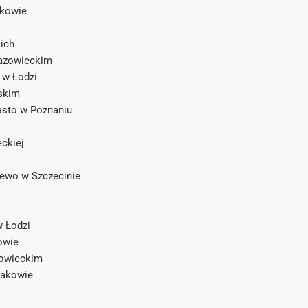
akowie
ich
Mazowieckim
 w Łodzi
skim
asto w Poznaniu
ckiej
zewo w Szczecinie
w Łodzi
owie
zowieckim
rakowie