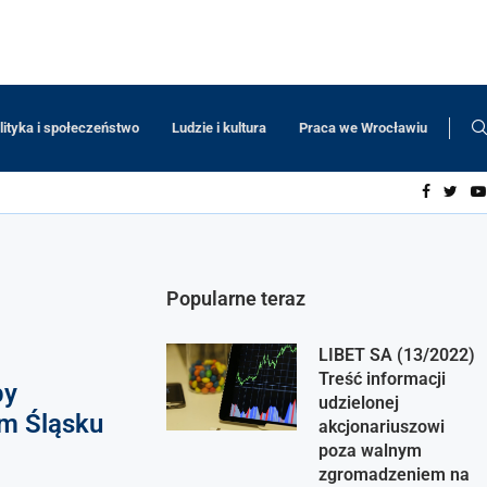
lityka i społeczeństwo
Ludzie i kultura
Praca we Wrocławiu
Popularne teraz
LIBET SA (13/2022)
Treść informacji
by
udzielonej
m Śląsku
akcjonariuszowi
poza walnym
zgromadzeniem na