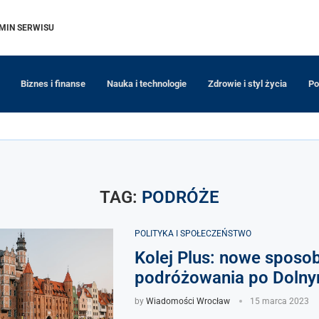
MIN SERWISU
Biznes i finanse
Nauka i technologie
Zdrowie i styl życia
Po
TAG:
PODRÓŻE
POLITYKA I SPOŁECZEŃSTWO
Kolej Plus: nowe sposo
podróżowania po Dolny
by
Wiadomości Wrocław
15 marca 2023