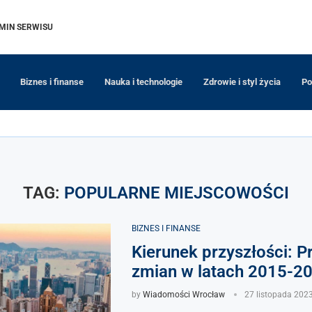
MIN SERWISU
Biznes i finanse
Nauka i technologie
Zdrowie i styl życia
Po
TAG:
POPULARNE MIEJSCOWOŚCI
BIZNES I FINANSE
Kierunek przyszłości: P
zmian w latach 2015-2
by
Wiadomości Wrocław
27 listopada 202