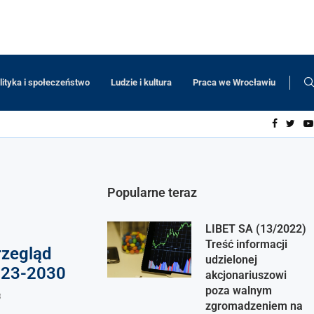
lityka i społeczeństwo
Ludzie i kultura
Praca we Wrocławiu
Popularne teraz
LIBET SA (13/2022)
Treść informacji
rzegląd
udzielonej
023-2030
akcjonariuszowi
poza walnym
3
zgromadzeniem na